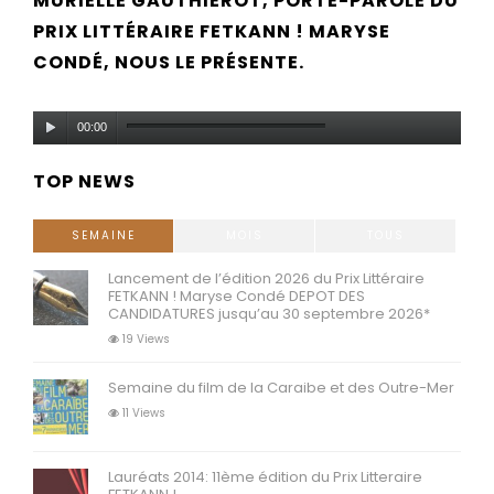
MURIELLE GAUTHIÉROT, PORTE-PAROLE DU
PRIX LITTÉRAIRE FETKANN ! MARYSE
CONDÉ, NOUS LE PRÉSENTE.
Audio
00:00
Player
TOP NEWS
SEMAINE
MOIS
TOUS
Lancement de l’édition 2026 du Prix Littéraire
FETKANN ! Maryse Condé DEPOT DES
CANDIDATURES jusqu’au 30 septembre 2026*
19 Views
Semaine du film de la Caraibe et des Outre-Mer
11 Views
Lauréats 2014: 11ème édition du Prix Litteraire