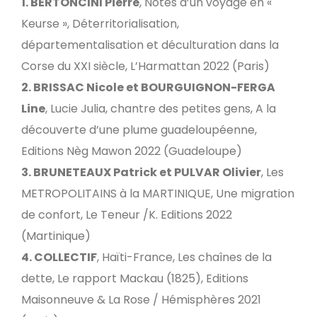
1. BERTONCINI Pierre
, Notes d’un voyage en «
Keurse », Déterritorialisation,
départementalisation et déculturation dans la
Corse du XXI siècle, L’Harmattan 2022 (Paris)
2. BRISSAC Nicole et BOURGUIGNON-FERGA
Line
, Lucie Julia, chantre des petites gens, A la
découverte d’une plume guadeloupéenne,
Editions Nèg Mawon 2022 (Guadeloupe)
3. BRUNETEAUX Patrick et PULVAR Olivier
, Les
METROPOLITAINS à la MARTINIQUE, Une migration
de confort, Le Teneur /K. Editions 2022
(Martinique)
4. COLLECTIF
, Haïti-France, Les chaînes de la
dette, Le rapport Mackau (1825), Editions
Maisonneuve & La Rose / Hémisphères 2021