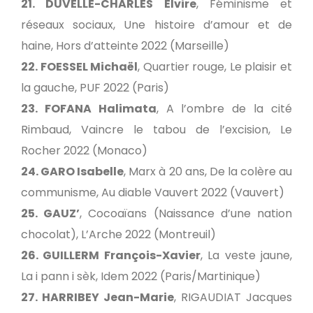
21. DUVELLE-CHARLES Elvire
, Féminisme et
réseaux sociaux, Une histoire d’amour et de
haine, Hors d’atteinte 2022 (Marseille)
22. FOESSEL Michaël
, Quartier rouge, Le plaisir et
la gauche, PUF 2022 (Paris)
23. FOFANA Halimata
, A l’ombre de la cité
Rimbaud, Vaincre le tabou de l’excision, Le
Rocher 2022 (Monaco)
24. GARO Isabelle
, Marx à 20 ans, De la colère au
communisme, Au diable Vauvert 2022 (Vauvert)
25. GAUZ’
, Cocoaïans (Naissance d’une nation
chocolat), L’Arche 2022 (Montreuil)
26. GUILLERM François-Xavier
, La veste jaune,
La i pann i sèk, Idem 2022 (Paris/Martinique)
27. HARRIBEY Jean-Marie
, RIGAUDIAT Jacques