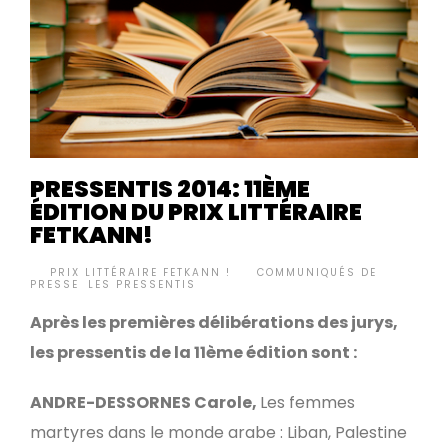
PRESSENTIS 2014: 11ÈME
ÉDITION DU PRIX LITTÉRAIRE
FETKANN!
BY
PRIX LITTÉRAIRE FETKANN !
COMMUNIQUÉS DE
•
PRESSE
,
LES PRESSENTIS
Après les premières délibérations des jurys,
les pressentis de la 11
ème
édition sont :
ANDRE-DESSORNES Carole,
Les femmes
martyres dans le monde arabe : Liban, Palestine