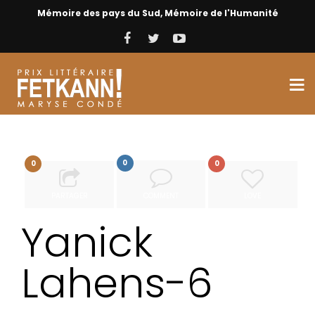
Mémoire des pays du Sud, Mémoire de l'Humanité
0
0
0
PARTAGER
COMMENT
LOVE
Yanick
Lahens-6