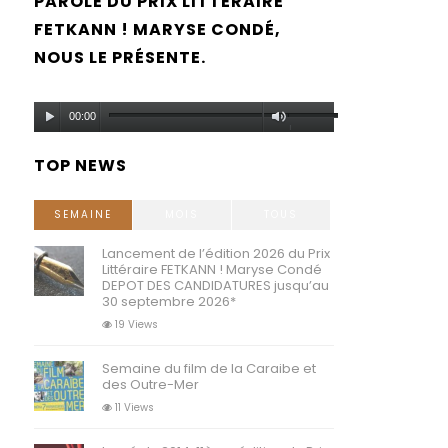
PAROLE DU PRIX LITTÉRAIRE
FETKANN ! MARYSE CONDÉ,
NOUS LE PRÉSENTE.
Audio
Use
00:00
Player
Up/Down
TOP NEWS
Arrow
keys
SEMAINE
MOIS
TOUS
to
Lancement de l’édition 2026 du Prix
Littéraire FETKANN ! Maryse Condé
increase
DEPOT DES CANDIDATURES jusqu’au
30 septembre 2026*
or
19 Views
decrease
Semaine du film de la Caraibe et
volume.
des Outre-Mer
11 Views