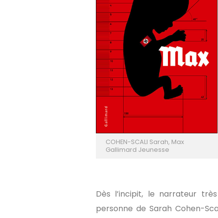
LOVE
COHEN-SCALI Sarah, Max
Gallimard Jeunesse
Dès l’incipit, le narrateur t
personne de Sarah Cohen-Scal