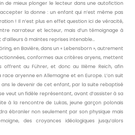
in de mieux plonger le lecteur dans une autofiction
ivre, accepter la donne : un enfant qui n’est même pas
ion ! Il n’est plus en effet question ici de véracité,
ntre narrateur et lecteur, mais d’un témoignage à
ît d’ailleurs à maintes reprises intenable…
nhöring, en Bavière, dans un « Lebensborn », autrement
ectionnées, conformes aux critères aryens, mettent
 offrent au Führer, et donc au IIIème Reich, afin
la race aryenne en Allemagne et en Europe. L’on suit
 ans le devenir de cet enfant, par la suite rebaptisé
 se veut un fidèle représentant, avant d’assister à sa
ite à la rencontre de Lukas, jeune garçon polonais
endra ébranler non seulement par son physique mais
témoigne, des croyances idéologiques jusqu’alors