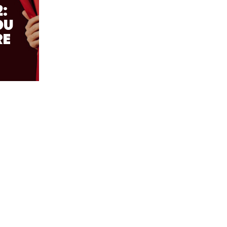
:
DU
RE