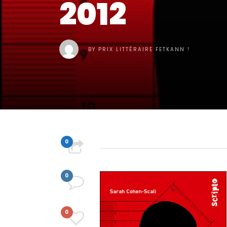
2012
BY
PRIX LITTÉRAIRE FETKANN !
0
PARTAGER
0
COMMENT
0