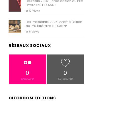
Lauréats 2014: 11ème édition du Prix
Litteraire FETKANN !
10 Views
Les Pressentis 2025: 22ème Édition
du Prix Littéraire FETKANN!
6 Views
RÉSEAUX SOCIAUX
0
0
FOLLOWERS
FANS LOVE US
CIFORDOM ÉDITIONS