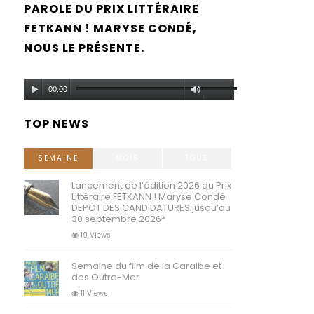
PAROLE DU PRIX LITTÉRAIRE
FETKANN ! MARYSE CONDÉ,
NOUS LE PRÉSENTE.
Lecteur
Utilisez
00:00
audio
les
TOP NEWS
flèches
haut/bas
SEMAINE
MOIS
TOUS
pour
Lancement de l’édition 2026 du Prix
Littéraire FETKANN ! Maryse Condé
augmenter
DEPOT DES CANDIDATURES jusqu’au
30 septembre 2026*
ou
19 Views
diminuer
Semaine du film de la Caraibe et
le
des Outre-Mer
volume.
11 Views