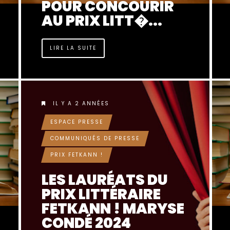
POUR CONCOURIR
AU PRIX LITT�...
LIRE LA SUITE
IL Y A 2 ANNÉES
ESPACE PRESSE
COMMUNIQUÉS DE PRESSE
PRIX FETKANN !
LES LAURÉATS DU
PRIX LITTÉRAIRE
FETKANN ! MARYSE
CONDÉ 2024