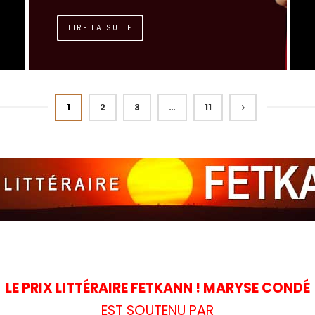
LIRE LA SUITE
1
2
3
…
11
LE PRIX LITTÉRAIRE FETKANN ! MARYSE CONDÉ
EST SOUTENU PAR