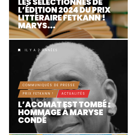
LES SÉLECTIONNÉS DE
L’ÉDITION 2024 DU PRIX
LITTÉRAIRE FETKANN !
MARYS...
IL Y A 2 ANNÉES
COMMUNIQUÉS DE PRESSE
PRIX FETKANN !
ACTUALITÉS
L’ACOMAT EST TOMBÉ :
HOMMAGE À MARYSE
CONDÉ