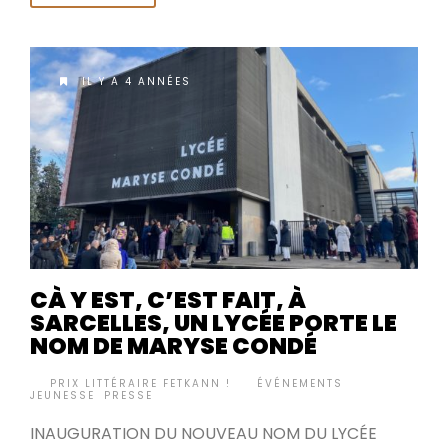
IL Y A 4 ANNÉES
CÀ Y EST, C’EST FAIT, À
SARCELLES, UN LYCÉE PORTE LE
NOM DE MARYSE CONDÉ
BY
PRIX LITTÉRAIRE FETKANN !
ÉVÉNEMENTS
,
•
JEUNESSE
,
PRESSE
INAUGURATION DU NOUVEAU NOM DU LYCÉE