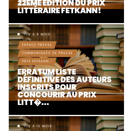
22ÈME ÉDITION DU PRIX
LITTÉRAIRE FETKANN!
IL Y A 9 MOIS
ESPACE PRESSE
COMMUNIQUÉS DE PRESSE
PRIX FETKANN !
ERRATUM LISTE
DÉFINITIVE DES AUTEURS
INSCRITS POUR
CONCOURIR AU PRIX
LITT�...
IL Y A 10 MOIS