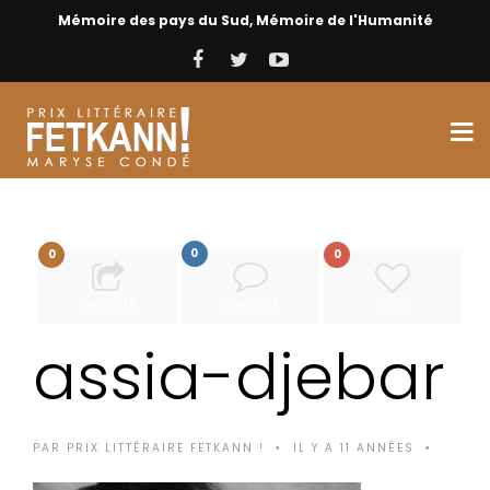
Mémoire des pays du Sud, Mémoire de l'Humanité
0
0
0
PARTAGER
COMMENT
LOVE
assia-djebar
PAR
PRIX LITTÉRAIRE FETKANN !
IL Y A 11 ANNÉES
•
•