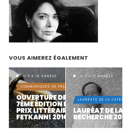
VOUS AIMEREZ ÉGALEMENT
IL Y A 16 ANNÉES
IL Y A 17 ANNÉES
COMMUNIQUÉS DE PRESSE
OUVERTURE DE LA
LAURÉATS DE LA CATÉGORI
7ÈME ÉDITION DU
PRIX LITTÉRAIRE
LAURÉAT DE LA C
FETKANN! 2010
RECHERCHE 2009