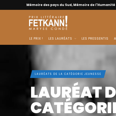
Mémoire des pays du Sud, Mémoire de l'Humanité
LE PRIX !
LES LAURÉATS
LES PRESSENTIS
A
LAURÉATS DE LA CATÉGORIE JEUNESSE
LAURÉAT D
CATÉGORI