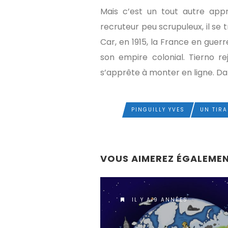
Mais c’est un tout autre appr
recruteur peu scrupuleux, il se
Car, en 1915, la France en guer
son empire colonial. Tierno rej
s’apprête à monter en ligne. Da
PINGUILLY YVES
UN TIRA
TAGS
VOUS AIMEREZ ÉGALEME
IL Y A 9 ANNÉES