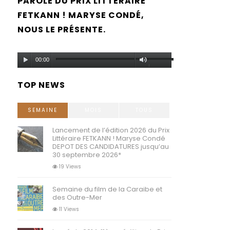
PAROLE DU PRIX LITTÉRAIRE
FETKANN ! MARYSE CONDÉ,
NOUS LE PRÉSENTE.
Lecteur
Utilisez
00:00
audio
les
TOP NEWS
flèches
haut/bas
SEMAINE
MOIS
TOUS
pour
Lancement de l’édition 2026 du Prix
Littéraire FETKANN ! Maryse Condé
augmenter
DEPOT DES CANDIDATURES jusqu’au
30 septembre 2026*
ou
19 Views
diminuer
Semaine du film de la Caraibe et
le
des Outre-Mer
volume.
11 Views