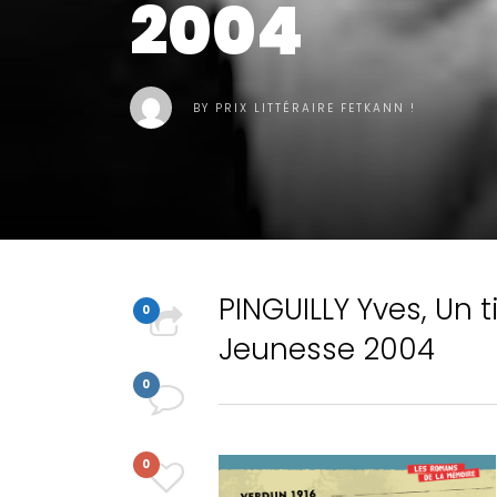
2004
BY
PRIX LITTÉRAIRE FETKANN !
PINGUILLY Yves, Un t
0
Jeunesse 2004
PARTAGER
0
COMMENT
0