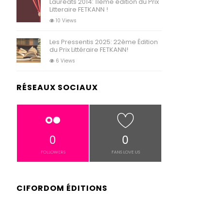
Lauréats 2014: 11ème édition du Prix
Litteraire FETKANN !
10 Views
Les Pressentis 2025: 22ème Édition
du Prix Littéraire FETKANN!
6 Views
RÉSEAUX SOCIAUX
0
0
FOLLOWERS
FANS LOVE US
CIFORDOM ÉDITIONS