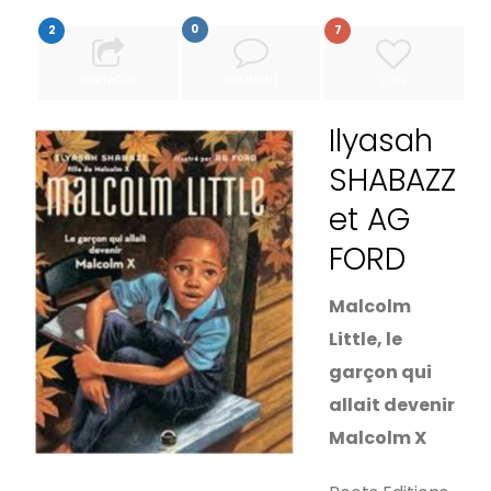
0
2
7
PARTAGER
COMMENT
LOVE
Ilyasah
SHABAZZ
et AG
FORD
Malcolm
Little, le
garçon qui
allait devenir
Malcolm X