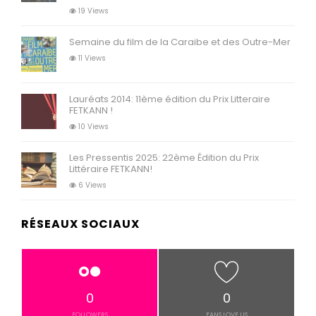
19 Views
Semaine du film de la Caraibe et des Outre-Mer
11 Views
Lauréats 2014: 11ème édition du Prix Litteraire
FETKANN !
10 Views
Les Pressentis 2025: 22ème Édition du Prix
Littéraire FETKANN!
6 Views
RÉSEAUX SOCIAUX
0
0
FOLLOWERS
FANS LOVE US