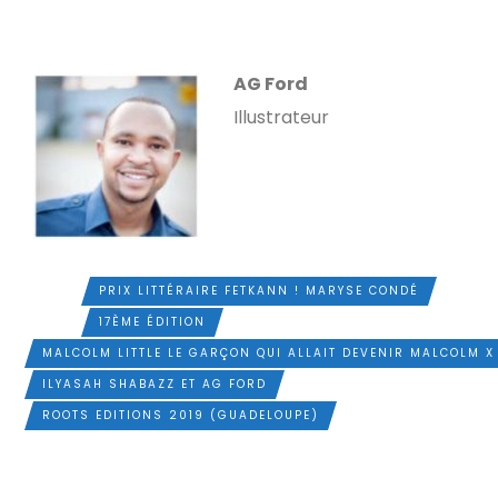
AG Ford
Illustrateur
PRIX LITTÉRAIRE FETKANN ! MARYSE CONDÉ
TAGS
17ÈME ÉDITION
MALCOLM LITTLE LE GARÇON QUI ALLAIT DEVENIR MALCOLM X
ILYASAH SHABAZZ ET AG FORD
ROOTS EDITIONS 2019 (GUADELOUPE)