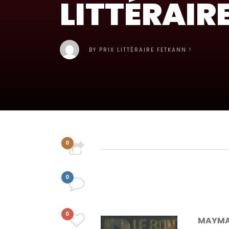
LITTÉRAIR
BY
PRIX LITTÉRAIRE FETKANN !
0
PARTAGER
0
COMMENT
0
MAYMAT