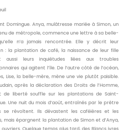
euil
aint Domingue. Anya, mulâtresse mariée à Simon, un
enu de métropole, commence une lettre à sa belle-
’elle n’a jamais rencontrée. Elle y décrit leur
en : la plantation de café, la naissance de leur fille
t aussi leurs inquiétudes liées aux troubles
onnaires qui agitent l’île. De l’autre côté de l’océan,
s, Lise, la belle-mère, mène une vie plutôt paisible.
udain, après la déclaration des Droits de l’Homme,
 de liberté souffle sur les plantations de Saint-
e. Une nuit du mois d’août, entraînés par le prêtre
se révoltent. Ils dévastent les caféières et les
cs, mais épargnent la plantation de Simon et d’Anya,
rs ouvriers. Quelque temps plus tard, des Blancs ivres