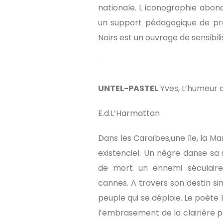
nationale. L iconographie abonda
un support pédagogique de pre
Noirs est un ouvrage de sensibil
UNTEL-PASTEL
Yves, L’humeur 
E.d.L’Harmattan
Dans les Caraïbes,une île, la Ma
existenciel. Un nègre danse sa s
de mort un ennemi séculaire
cannes. A travers son destin sing
peuple qui se déploie. Le poète 
l’embrasement de la clairière p