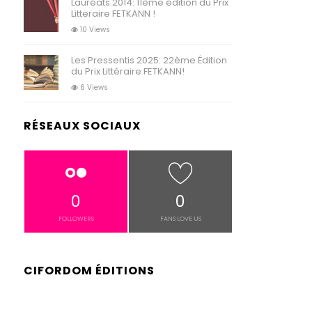
Lauréats 2014: 11ème édition du Prix
Litteraire FETKANN !
10 Views
Les Pressentis 2025: 22ème Édition
du Prix Littéraire FETKANN!
6 Views
RÉSEAUX SOCIAUX
0
0
FOLLOWERS
FANS LOVE US
CIFORDOM ÉDITIONS