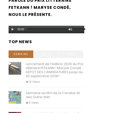
PAROLE DU PRIX LITTÉRAIRE
FETKANN ! MARYSE CONDÉ,
NOUS LE PRÉSENTE.
Lecteur
Utilisez
00:00
audio
les
TOP NEWS
flèches
haut/bas
SEMAINE
MOIS
TOUS
pour
Lancement de l’édition 2026 du Prix
Littéraire FETKANN ! Maryse Condé
augmenter
DEPOT DES CANDIDATURES jusqu’au
30 septembre 2026*
ou
19 Views
diminuer
Semaine du film de la Caraibe et
le
des Outre-Mer
volume.
11 Views