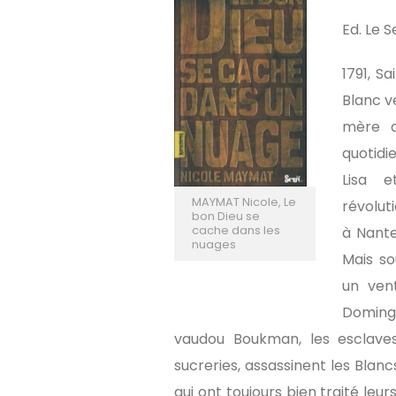
LOVE
Ed. Le S
1791, S
Blanc v
mère qu
quotidi
Lisa e
MAYMAT Nicole, Le
révoluti
bon Dieu se
cache dans les
à Nante
nuages
Mais so
un vent
Domingu
vaudou Boukman, les esclaves 
sucreries, assassinent les Blan
qui ont toujours bien traité leu