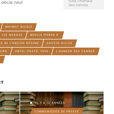
Yves, L’humeur
siècle neuf.
des cannes
MAYMAT NICOLE
S LES NUAGES
BOULLE PIERRE H.
E DE L'ANCIEN RÉGIME
GAUVIN GILLES
OIRS
UNTEL-PASTEL YVES
L'HUMEUR DES CANNES
N
NT
IL Y A 10 ANNÉES
COMMUNIQUÉS DE PRESSE