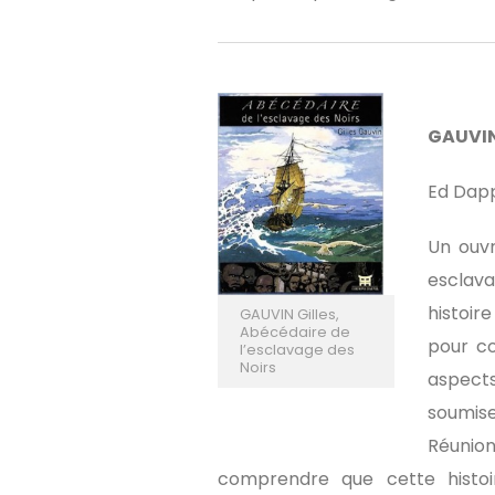
GAUVIN
Ed Dap
Un ouvr
esclava
histoir
GAUVIN Gilles,
Abécédaire de
pour co
l’esclavage des
Noirs
aspects
soumise
Réunio
comprendre que cette histoir