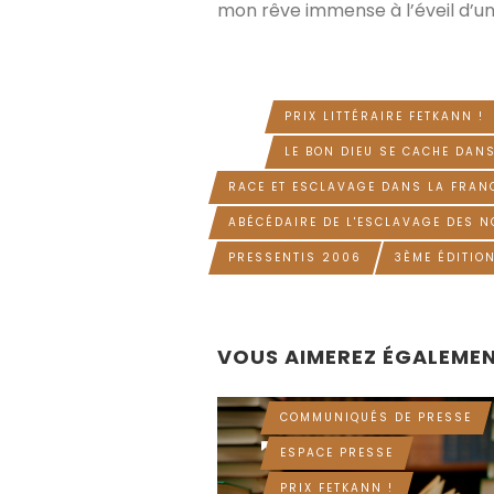
mon rêve immense à l’éveil d’un 
PRIX LITTÉRAIRE FETKANN !
TAGS
LE BON DIEU SE CACHE DAN
RACE ET ESCLAVAGE DANS LA FRANC
ABÉCÉDAIRE DE L'ESCLAVAGE DES N
PRESSENTIS 2006
3ÈME ÉDITIO
VOUS AIMEREZ ÉGALEME
COMMUNIQUÉS DE PRESSE
IL Y A 9 MOIS
ESPACE PRESSE
PRIX FETKANN !