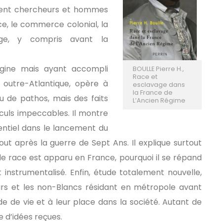
isent chercheurs et hommes
ce, le commerce colonial, la
vage, y compris avant la
origine mais ayant accompli
BOULLE Pierre H.,
Race et
e outre-Atlantique, opère à
esclavage dans
la France de
eu de pathos, mais des faits
L’Ancien Régime
lculs impeccables. Il montre
sentiel dans le lancement du
ut après la guerre de Sept Ans. Il explique surtout
e race est apparu en France, pourquoi il se répand
t instrumentalisé. Enfin, étude totalement nouvelle,
oirs et les non-Blancs résidant en métropole avant
ode de vie et à leur place dans la société. Autant de
 d’idées reçues.