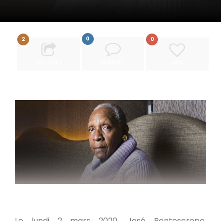
0
2
0
PARTAGER
COMMENT
LOVE
Le lundi 2 mars 2020, José Pentoscrope,