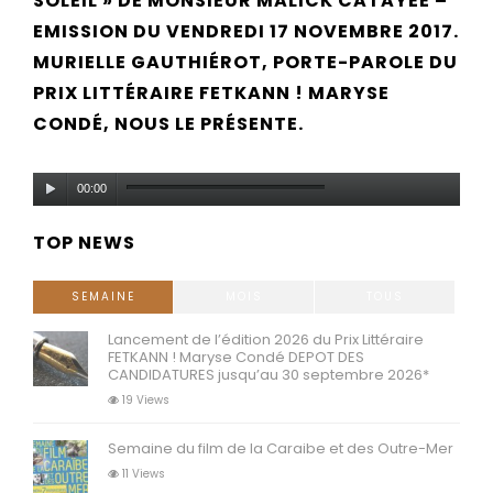
SOLEIL » DE MONSIEUR MALICK CATAYEE –
EMISSION DU VENDREDI 17 NOVEMBRE 2017.
MURIELLE GAUTHIÉROT, PORTE-PAROLE DU
PRIX LITTÉRAIRE FETKANN ! MARYSE
CONDÉ, NOUS LE PRÉSENTE.
Lecteur
00:00
audio
TOP NEWS
SEMAINE
MOIS
TOUS
Lancement de l’édition 2026 du Prix Littéraire
FETKANN ! Maryse Condé DEPOT DES
CANDIDATURES jusqu’au 30 septembre 2026*
19 Views
Semaine du film de la Caraibe et des Outre-Mer
11 Views