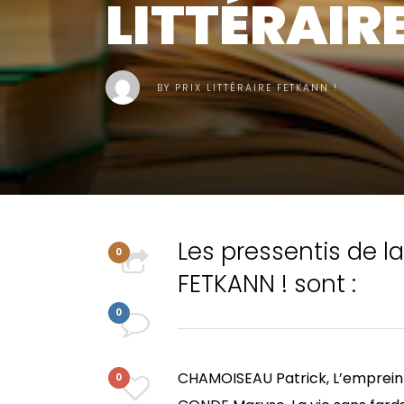
LITTÉRAIR
BY
PRIX LITTÉRAIRE FETKANN !
Les pressentis de la
0
FETKANN ! sont :
PARTAGER
0
COMMENT
CHAMOISEAU Patrick, L’empreint
0