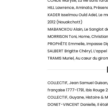
CONDE Maryse, La vie sans fards
LOVE
HILL Lawrence, Aminata, Présenc
KADER Isselmou Ould Adel, Le mue
2012 (Nouakchott)
MABANCKOU Alain, Le Sanglot de
MORRISON Toni, Home, Christian 
PROPHÈTE Emmelie, Impasse Dig
SALBERT Brigitte Chéryl, L’appel
TRAMIS Muriel, Au cœur du giromo
COLLECTIF, Jean Samuel Guisan, 
française 1777–1791, Ibis Rouge
COLLECTIF, Guyane, Histoire & M
DONET-VINCENT Danielle, Il était