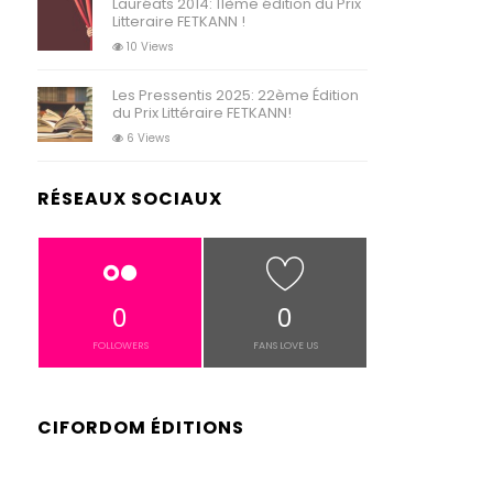
Lauréats 2014: 11ème édition du Prix
Litteraire FETKANN !
10 Views
Les Pressentis 2025: 22ème Édition
du Prix Littéraire FETKANN!
6 Views
RÉSEAUX SOCIAUX
0
0
FOLLOWERS
FANS LOVE US
CIFORDOM ÉDITIONS