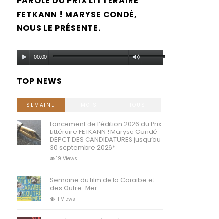
PAROLE DU PRIX LITTÉRAIRE
FETKANN ! MARYSE CONDÉ,
NOUS LE PRÉSENTE.
Lecteur
Utilisez
00:00
audio
les
TOP NEWS
flèches
haut/bas
SEMAINE
MOIS
TOUS
pour
Lancement de l’édition 2026 du Prix
Littéraire FETKANN ! Maryse Condé
augmenter
DEPOT DES CANDIDATURES jusqu’au
30 septembre 2026*
ou
19 Views
diminuer
Semaine du film de la Caraibe et
le
des Outre-Mer
volume.
11 Views