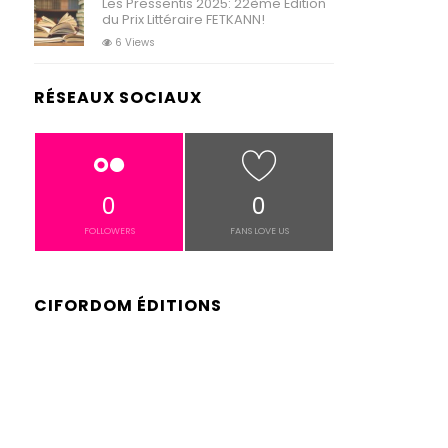
Les Pressentis 2025: 22ème Édition
du Prix Littéraire FETKANN!
6 Views
RÉSEAUX SOCIAUX
0
0
FOLLOWERS
FANS LOVE US
CIFORDOM ÉDITIONS