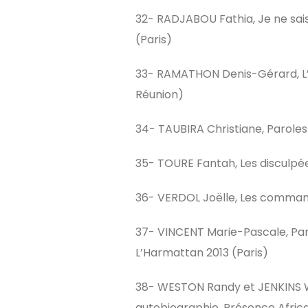
32- RADJABOU Fathia, Je ne sais 
(Paris)
33- RAMATHON Denis-Gérard, L’Ha
Réunion)
34- TAUBIRA Christiane, Paroles 
35- TOURE Fantah, Les disculpée
36- VERDOL Joëlle, Les command
37- VINCENT Marie-Pascale, Paro
L’Harmattan 2013 (Paris)
38- WESTON Randy et JENKINS Wi
autobiographie, Présence Africa