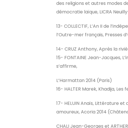
des religions et autres modes de
démocratie laïque, LICRA Neuill
13- COLLECTIF, L’An II de l’inde
l’Outre-mer français, Presses 
14- CRUZ Anthony, Après la riviè
15- FONTAINE Jean-Jacques, L’inve
s’affirme,
L’Harmattan 2014 (Paris)
16- HALTER Marek, Khadija, Les f
17- HELUIN Anaïs, Littérature e
amoureux, Acoria 2014 (Châte
CHALI Jean-Georges et ARTHERON 