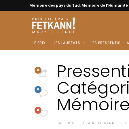
Mémoire des pays du Sud, Mémoire de l'Humanité
LE PRIX !
LES LAURÉATS
LES PRESSENTIS
A
Pressenti
0
Catégor
PARTAGER
0
Mémoir
COMMENT
0
LOVE
PAR
PRIX LITTÉRAIRE FETKANN !
I
•