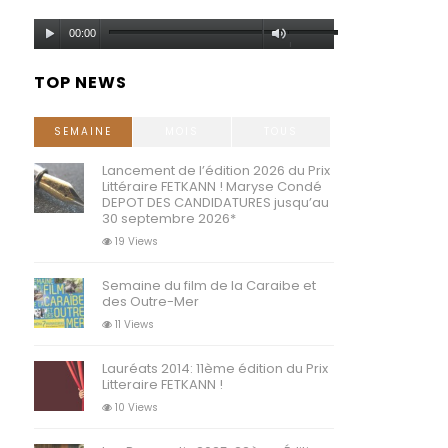
Lecteur
Utilisez
00:00
audio
les
TOP NEWS
flèches
haut/bas
SEMAINE
MOIS
TOUS
pour
Lancement de l’édition 2026 du Prix
Littéraire FETKANN ! Maryse Condé
augmenter
DEPOT DES CANDIDATURES jusqu’au
30 septembre 2026*
ou
19 Views
diminuer
Semaine du film de la Caraibe et
le
des Outre-Mer
volume.
11 Views
Lauréats 2014: 11ème édition du Prix
Litteraire FETKANN !
10 Views