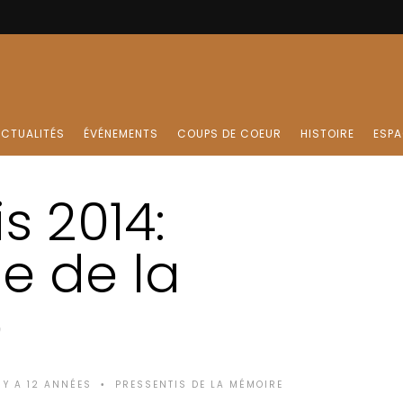
CTUALITÉS
ÉVÉNEMENTS
COUPS DE COEUR
HISTOIRE
ESPA
s 2014:
ie de la
e
L Y A 12 ANNÉES
PRESSENTIS DE LA MÉMOIRE
•