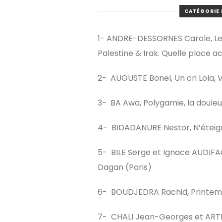
CATÉGORIE 
1- ANDRE-DESSORNES Carole, Le
Palestine & Irak. Quelle place a
2- AUGUSTE Bonel, Un cri Lola, V
3- BA Awa, Polygamie, la douleu
4- BIDADANURE Nestor, N’éteigne
5- BILE Serge et Ignace AUDIFAC,
Dagan (Paris)
6- BOUDJEDRA Rachid, Printemp
7- CHALI Jean-Georges et ARTHER