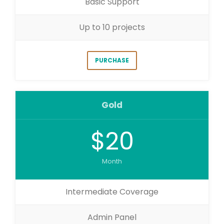
Basic Support
Up to 10 projects
PURCHASE
Gold
$20
Month
Intermediate Coverage
Admin Panel