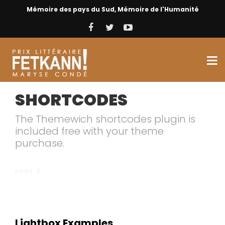
Mémoire des pays du Sud, Mémoire de l'Humanité
SHORTCODES
The Themewich shortcodes plugin is
included free with your theme
purchase.
HOME
/
SHORTCODES
Lightbox Examples