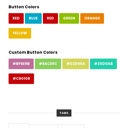
Button Colors
RED
BLUE
RED
GREEN
ORANGE
YELLOW
Custom Button Colors
#BF6E9B
#8ACE5C
#D2D65A
#20D0AB
#C60108
TABS