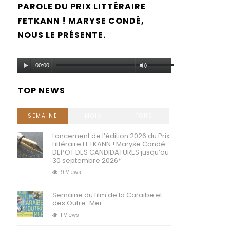
PAROLE DU PRIX LITTÉRAIRE
FETKANN ! MARYSE CONDÉ,
NOUS LE PRÉSENTE.
Lecteur
Utilisez
00:00
audio
les
TOP NEWS
flèches
haut/bas
SEMAINE
MOIS
TOUS
pour
Lancement de l’édition 2026 du Prix
Littéraire FETKANN ! Maryse Condé
augmenter
DEPOT DES CANDIDATURES jusqu’au
30 septembre 2026*
ou
19 Views
diminuer
Semaine du film de la Caraibe et
le
des Outre-Mer
volume.
11 Views