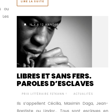
LIRE LA SUITE
s ou
. Les
IL Y A 12 ANNÉES
LIBRES ET SANS FERS.
PAROLES D’ESCLAVES
BY
PRIX LITTÉRAIRE FETKANN !
ACTUALITÉS
•
Ils s’appellent Cécilia, Maximin Daga, Jean-
Baptiste ou Lindor… Tous sont esclaves en