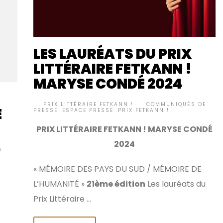
LES LAURÉATS DU PRIX
LITTÉRAIRE FETKANN !
MARYSE CONDÉ 2024
BY
PRIX LITTÉRAIRE FETKANN !
COMMUNIQUÉS DE
•
E
PRESSE
,
ESPACE PRESSE
,
PRIX FETKANN !
PRIX LITTÉRAIRE FETKANN ! MARYSE CONDÉ
2024
A
« MÉMOIRE DES PAYS DU SUD / MÉMOIRE DE
L’HUMANITÉ »
21ème édition
Les lauréats du
Prix Littéraire …