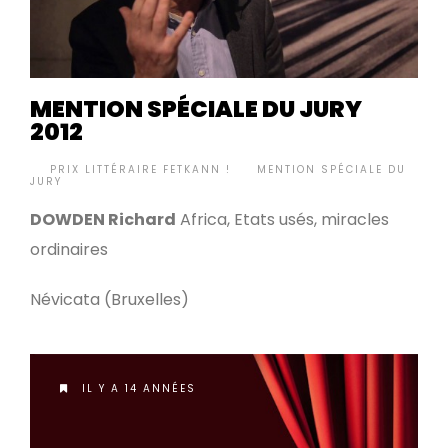
MENTION SPÉCIALE DU JURY
2012
BY
PRIX LITTÉRAIRE FETKANN !
MENTION SPÉCIALE DU
•
JURY
DOWDEN Richard
Africa, Etats usés, miracles
ordinaires
Névicata (Bruxelles)
IL Y A 14 ANNÉES