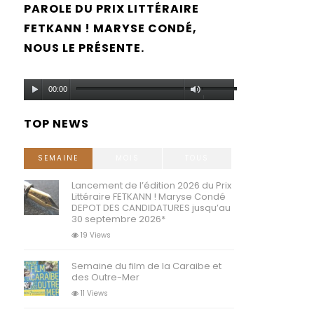
PAROLE DU PRIX LITTÉRAIRE
FETKANN ! MARYSE CONDÉ,
NOUS LE PRÉSENTE.
Lecteur
Utilisez
00:00
audio
les
TOP NEWS
flèches
haut/bas
SEMAINE
MOIS
TOUS
pour
Lancement de l’édition 2026 du Prix
Littéraire FETKANN ! Maryse Condé
augmenter
DEPOT DES CANDIDATURES jusqu’au
30 septembre 2026*
ou
19 Views
diminuer
Semaine du film de la Caraibe et
le
des Outre-Mer
volume.
11 Views