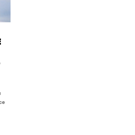
E
A
a
ce