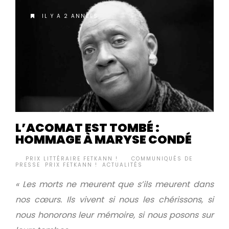
IL Y A 2 ANNÉES
L’ACOMAT EST TOMBÉ :
HOMMAGE À MARYSE CONDÉ
BY
PRIX LITTÉRAIRE FETKANN !
COMMUNIQUÉS DE
•
PRESSE
,
PRIX FETKANN !
,
ACTUALITÉS
« Les morts ne meurent que s’ils meurent dans
nos cœurs. Ils vivent si nous les chérissons, si
nous honorons leur mémoire, si nous posons sur