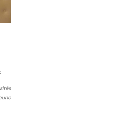
,
S
ités
jeune