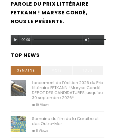
PAROLE DU PRIX LITTÉRAIRE
FETKANN ! MARYSE CONDÉ,
NOUS LE PRÉSENTE.
Lecteur
Utilisez
00:00
audio
les
TOP NEWS
flèches
haut/bas
SEMAINE
MOIS
TOUS
pour
Lancement de l’édition 2026 du Prix
Littéraire FETKANN ! Maryse Condé
augmenter
DEPOT DES CANDIDATURES jusqu’au
30 septembre 2026*
ou
19 Views
diminuer
Semaine du film de la Caraibe et
le
des Outre-Mer
volume.
11 Views