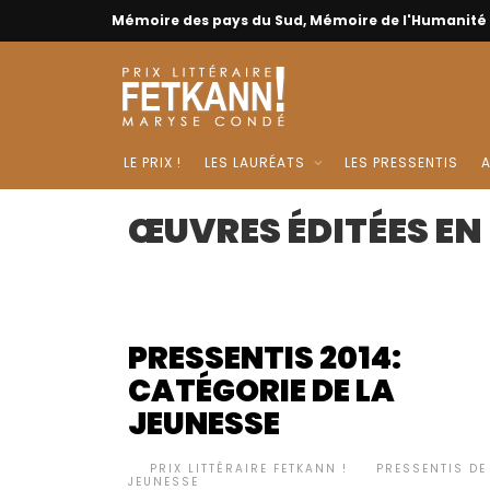
Mémoire des pays du Sud, Mémoire de l'Humanité
LE PRIX !
LES LAURÉATS
LES PRESSENTIS
A
ŒUVRES ÉDITÉES EN
PRESSENTIS 2014:
CATÉGORIE DE LA
JEUNESSE
BY
PRIX LITTÉRAIRE FETKANN !
PRESSENTIS DE
•
JEUNESSE