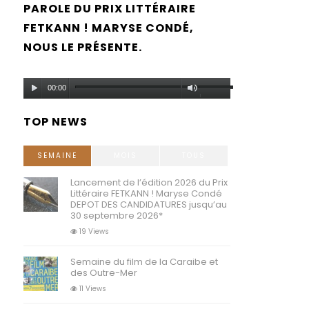
PAROLE DU PRIX LITTÉRAIRE
FETKANN ! MARYSE CONDÉ,
NOUS LE PRÉSENTE.
Lecteur
Utilisez
00:00
audio
les
TOP NEWS
flèches
haut/bas
SEMAINE
MOIS
TOUS
pour
Lancement de l’édition 2026 du Prix
Littéraire FETKANN ! Maryse Condé
augmenter
DEPOT DES CANDIDATURES jusqu’au
30 septembre 2026*
ou
19 Views
diminuer
Semaine du film de la Caraibe et
le
des Outre-Mer
volume.
11 Views