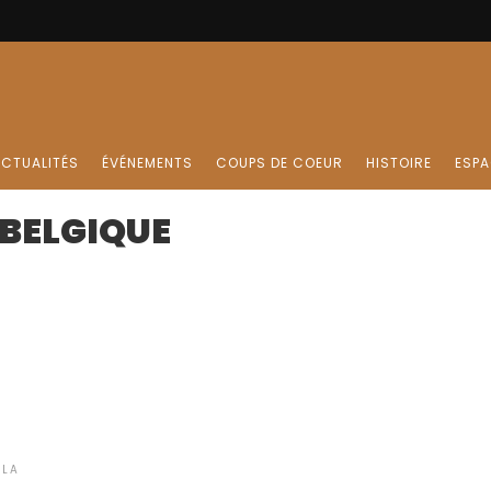
CTUALITÉS
ÉVÉNEMENTS
COUPS DE COEUR
HISTOIRE
ESPA
 BELGIQUE
 LA