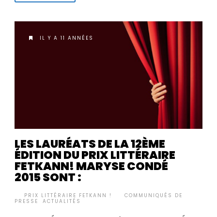
IL Y A 11 ANNÉES
LES LAURÉATS DE LA 12ÈME
ÉDITION DU PRIX LITTÉRAIRE
FETKANN! MARYSE CONDÉ
2015 SONT :
BY
PRIX LITTÉRAIRE FETKANN !
COMMUNIQUÉS DE
•
PRESSE
,
ACTUALITÉS