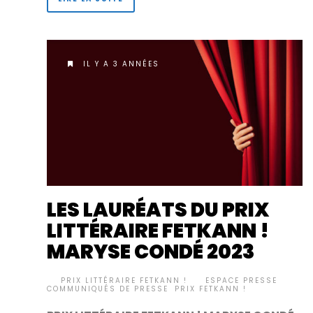
IL Y A 3 ANNÉES
LES LAURÉATS DU PRIX
LITTÉRAIRE FETKANN !
MARYSE CONDÉ 2023
BY
PRIX LITTÉRAIRE FETKANN !
ESPACE PRESSE
,
•
COMMUNIQUÉS DE PRESSE
,
PRIX FETKANN !