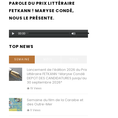
PAROLE DU PRIX LITTÉRAIRE
FETKANN ! MARYSE CONDÉ,
NOUS LE PRÉSENTE.
Lecteur
Utilisez
00:00
audio
les
TOP NEWS
flèches
haut/bas
SEMAINE
MOIS
TOUS
pour
Lancement de l’édition 2026 du Prix
Littéraire FETKANN ! Maryse Condé
augmenter
DEPOT DES CANDIDATURES jusqu’au
30 septembre 2026*
ou
19 Views
diminuer
Semaine du film de la Caraibe et
le
des Outre-Mer
volume.
11 Views