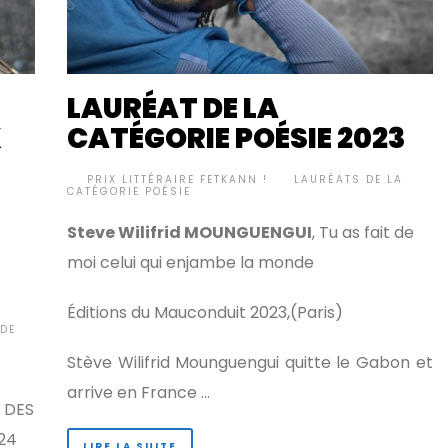
LAURÉAT DE LA
X
CATÉGORIE POÉSIE 2023
BY
PRIX LITTÉRAIRE FETKANN !
LAURÉATS DE LA
•
CATÉGORIE POÉSIE
Steve Wilifrid MOUNGUENGUI
, Tu as fait de
moi celui qui enjambe la monde
Éditions du Mauconduit 2023,(Paris)
DE
Stève Wilifrid Mounguengui quitte le Gabon et
arrive en France …
T DES
24
LIRE LA SUITE