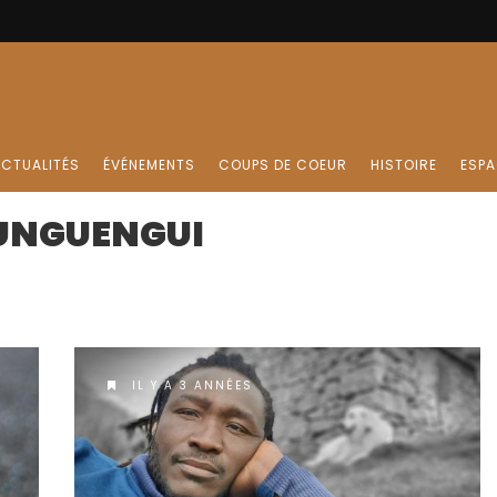
CTUALITÉS
ÉVÉNEMENTS
COUPS DE COEUR
HISTOIRE
ESPA
OUNGUENGUI
IL Y A 3 ANNÉES