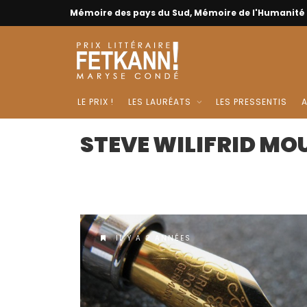
Mémoire des pays du Sud, Mémoire de l'Humanité
LE PRIX !
LES LAURÉATS
LES PRESSENTIS
A
STEVE WILIFRID M
IL Y A 2 ANNÉES