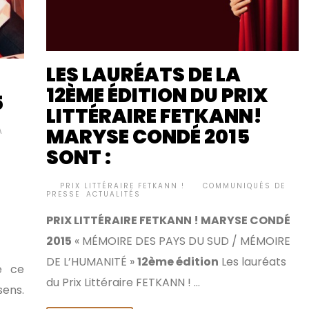
LES LAURÉATS DE LA
12ÈME ÉDITION DU PRIX
5
LITTÉRAIRE FETKANN!
MARYSE CONDÉ 2015
A
SONT :
BY
PRIX LITTÉRAIRE FETKANN !
COMMUNIQUÉS DE
•
PRESSE
,
ACTUALITÉS
PRIX LITTÉRAIRE FETKANN ! MARYSE CONDÉ
2015
« MÉMOIRE DES PAYS DU SUD / MÉMOIRE
DE L’HUMANITÉ »
12ème édition
Les lauréats
e ce
du Prix Littéraire FETKANN ! …
sens.