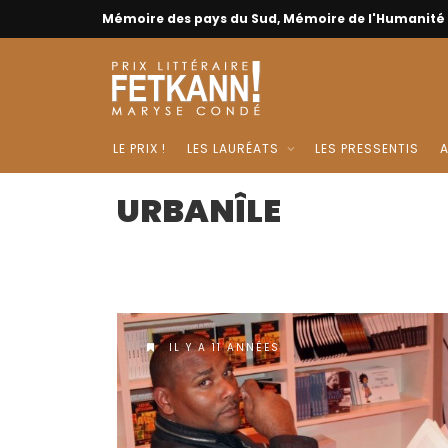
Mémoire des pays du Sud, Mémoire de l'Humanité
LE PRIX !
LES LAURÉATS
LES PRESSENTIS
A
URBANÎLE
IL Y A 11 ANNÉES