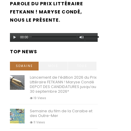
PAROLE DU PRIX LITTÉRAIRE
FETKANN ! MARYSE CONDÉ,
NOUS LE PRÉSENTE.
Lecteur
Utilisez
00:00
audio
les
TOP NEWS
flèches
haut/bas
SEMAINE
MOIS
TOUS
pour
Lancement de l’édition 2026 du Prix
Littéraire FETKANN ! Maryse Condé
augmenter
DEPOT DES CANDIDATURES jusqu’au
30 septembre 2026*
ou
19 Views
diminuer
Semaine du film de la Caraibe et
le
des Outre-Mer
volume.
11 Views