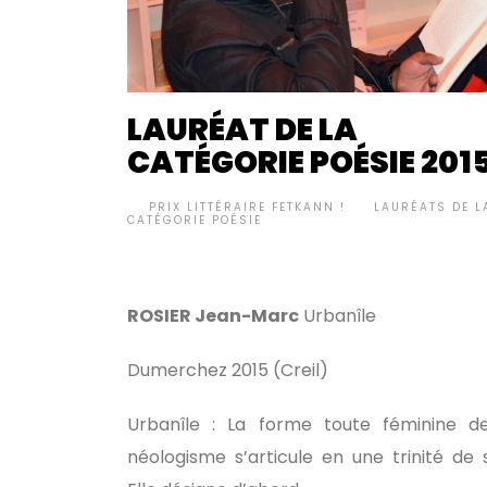
LAURÉAT DE LA
CATÉGORIE POÉSIE 201
BY
PRIX LITTÉRAIRE FETKANN !
LAURÉATS DE L
•
CATÉGORIE POÉSIE
ROSIER Jean-Marc
Urbanîle
Dumerchez 2015 (Creil)
Urbanîle : La forme toute féminine d
néologisme s’articule en une trinité de 