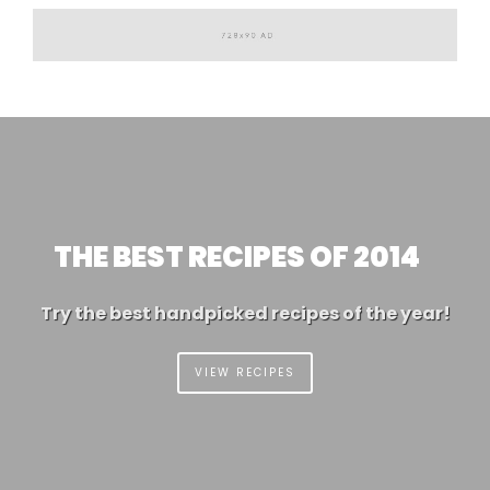
BP 30
91301 MASSY CEDEX
THE BEST RECIPES OF 2014
Try the best handpicked recipes of the year!
VIEW RECIPES