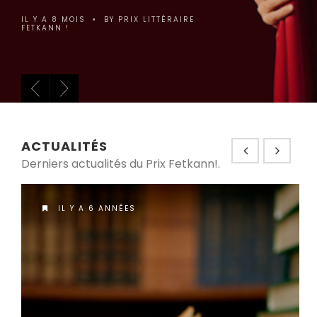
ÉDITION DU PRIX
LITTÉRAIRE
FETKANN!
IL Y A 9 MOIS
BY
PRIX LITTÉRAIRE
•
FETKANN !
ACTUALITÉS
Derniers actualités du Prix Fetkann!.
IL Y A 6 ANNÉES