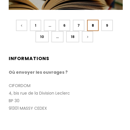
PROTÉGÉ : LES
SÉLECTIONNÉS 2020:
17ÈME ÉDITION – LES
PREMIERS...
1
…
6
7
8
9
10
…
18
INFORMATIONS
Où envoyer les ouvrages ?
CIFORDOM
4, bis rue de la Division Leclerc