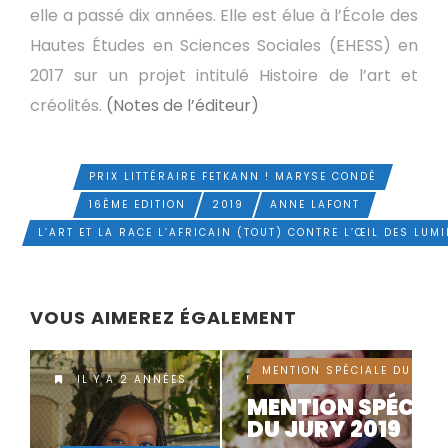
elle a passé dix années. Elle est élue à l’École des
Hautes Études en Sciences Sociales (EHESS) en
2017 sur un projet intitulé Histoire de l’art et
créolités.
(Notes de l’éditeur)
PRIX LITTÉRAIRE FETKANN ! MARYSE CONDÉ
TAGS
16ÈME EDITION
2019
ANNE LAFONT
L’ART ET LA RACE L’AFRICAIN (TOUT) CONTRE L’ŒIL DES LUMI
VOUS AIMEREZ ÉGALEMENT
MENTION SPÉCIALE DU JUR
IL Y A 2 ANNÉES
IL Y A 7 ANNÉES
MENTION SPÉCIA
DU JURY 2019