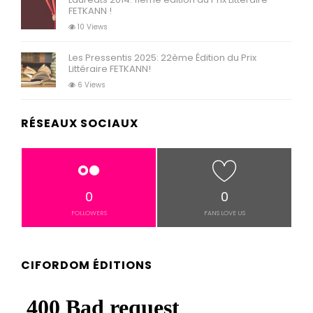
FETKANN !
10 Views
Les Pressentis 2025: 22ème Édition du Prix
Littéraire FETKANN!
6 Views
RÉSEAUX SOCIAUX
0
0
FOLLOWERS
FANS LOVE US
CIFORDOM ÉDITIONS