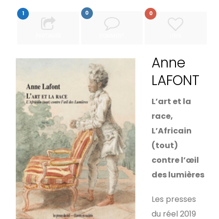
0
1
0
PARTAGER
COMMENT
LOVE
Anne
LAFONT
L’art et la
race,
L’Africain
(tout)
contre l’œil
des lumières
Les presses
du réel 2019