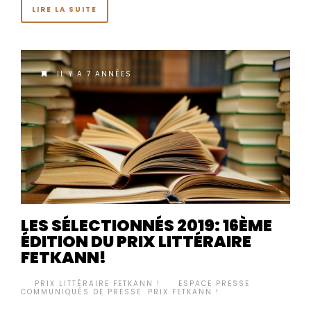
LIRE LA SUITE
IL Y A 7 ANNÉES
LES SÉLECTIONNÉS 2019: 16ÈME
ÉDITION DU PRIX LITTÉRAIRE
FETKANN!
BY
PRIX LITTÉRAIRE FETKANN !
ESPACE PRESSE
,
•
COMMUNIQUÉS DE PRESSE
,
PRIX FETKANN !