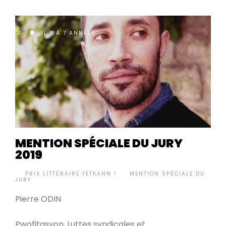
IL Y A 7 ANNÉES
MENTION SPÉCIALE DU JURY
2019
BY
PRIX LITTÉRAIRE FETKANN !
MENTION SPÉCIALE DU
•
JURY
Pierre ODIN
Pwofitasyon, Luttes syndicales et