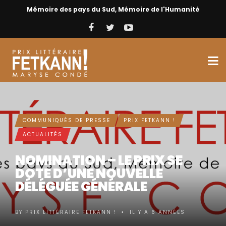
Mémoire des pays du Sud, Mémoire de l'Humanité
COMMUNIQUÉS DE PRESSE
PRIX FETKANN !
ACTUALITÉS
NOMINATION – LE PRIX SE
DOTE D’UNE NOUVELLE
DÉLÉGUÉE GÉNÉRALE
BY
PRIX LITTÉRAIRE FETKANN !
IL Y A 6 ANNÉES
•