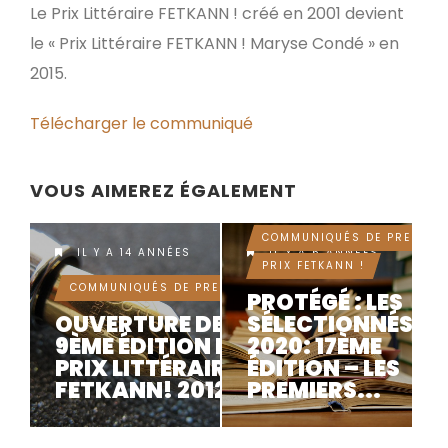
Le Prix Littéraire FETKANN ! créé en 2001 devient
le « Prix Littéraire FETKANN ! Maryse Condé » en
2015.
Télécharger le communiqué
VOUS AIMEREZ ÉGALEMENT
ESPACE PRESSE
COMMUNIQUÉS DE PRESSE
IL Y A 14 ANNÉES
IL Y A 6 ANNÉES
PRIX FETKANN !
COMMUNIQUÉS DE PRESSE
PROTÉGÉ : LES
OUVERTURE DE LA
SÉLECTIONNÉS
9ÈME ÉDITION DU
2020: 17ÈME
PRIX LITTÉRAIRE
ÉDITION – LES
FETKANN! 2012
PREMIERS...