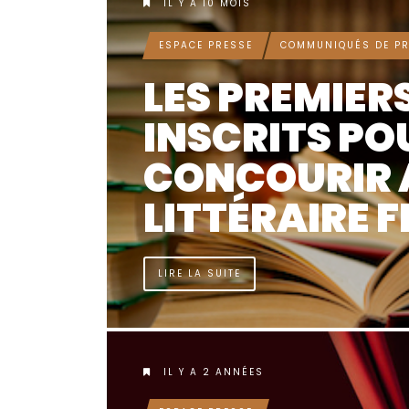
IL Y A 10 MOIS
ESPACE PRESSE
COMMUNIQUÉS DE PR
LES PREMIER
INSCRITS PO
CONCOURIR 
LITTÉRAIRE F
LIRE LA SUITE
IL Y A 2 ANNÉES