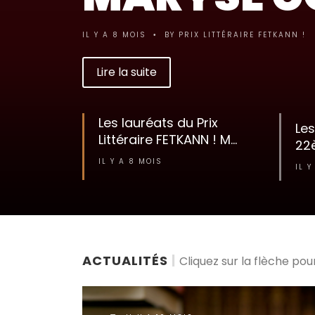
IL Y A 9 MOIS
BY
PRIX LITTÉRAIRE FETKANN !
•
Lire la suite
Les
Les lauréats du Prix
22è
Littéraire FETKANN ! M...
IL Y
IL Y A 8 MOIS
ACTUALITÉS
|
Cliquez sur la flèche po