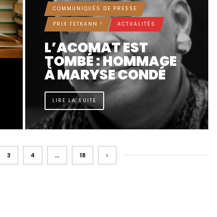
COMMUNIQUÉS DE PRESSE
PRIX FETKANN !
ACTUALITÉS
L’ACOMAT EST
TOMBÉ : HOMMAGE
À MARYSE CONDÉ
LIRE LA SUITE
3
4
…
18