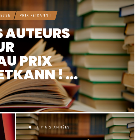
ESSE
PRIX FETKANN !
S AUTEURS
UR
AU PRIX
ETKANN ! ...
IL Y A 2 ANNÉES