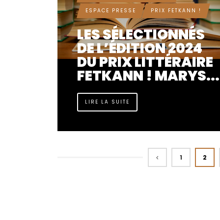
ESPACE PRESSE
PRIX FETKANN !
LES SÉLECTIONNÉS
DE L’ÉDITION 2024
DU PRIX LITTÉRAIRE
FETKANN ! MARYS...
LIRE LA SUITE
1
2