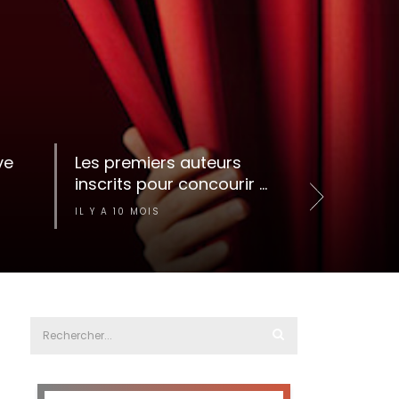
ve
Les premiers auteurs
JACQUES 
inscrits pour concourir ...
DIRE LES
IL Y A 10 MOIS
IL Y A 12 MO