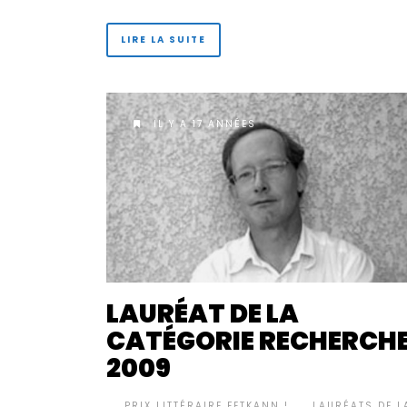
LIRE LA SUITE
IL Y A 17 ANNÉES
LAURÉAT DE LA
CATÉGORIE RECHERCH
2009
BY
PRIX LITTÉRAIRE FETKANN !
LAURÉATS DE L
•