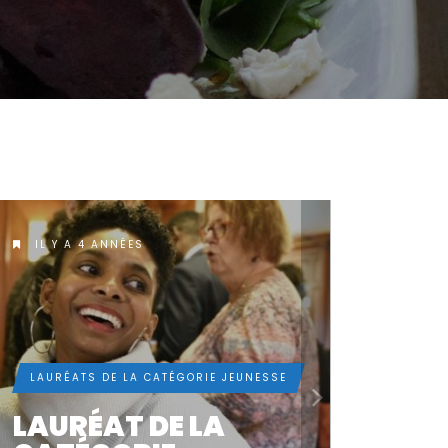
IL Y A 5 ANNÉES
IL Y A
LAURÉATS DE LA CATÉGORIE JEUNESSE
LAURÉA
LAURÉAT DE LA
LAU