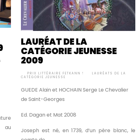
LAURÉAT DE LA
9
CATÉGORIE JEUNESSE
2009
A
BY
PRIX LITTÉRAIRE FETKANN !
LAURÉATS DE LA
•
CATÉGORIE JEUNESSE
GUEDE Alain et HOCHAIN Serge Le Chevalier
de Saint-Georges
Ed. Dagan et Mat 2008
ture
t au
Joseph est né, en 1739, d’un père blanc, le
comte de …