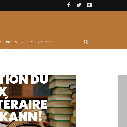
KANN !
RATUM
TE
INITIVE
CE PRESSE
RESSOURCES
S AUTEURS
HOME
/
ALTERNATE NAVIGATION HOMEPAGE
CRITS
UR
NCOURIR
 MOIS
PRIX
T�...