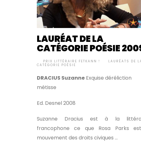
LAURÉAT DE LA
CATÉGORIE POÉSIE 200
BY
PRIX LITTÉRAIRE FETKANN !
LAURÉATS DE L
•
CATÉGORIE POÉSIE
DRACIUS Suzanne
Exquise déréliction
métisse
Ed. Desnel 2008
Suzanne Dracius est à la littéra
francophone ce que Rosa Parks es
mouvement des droits civiques …