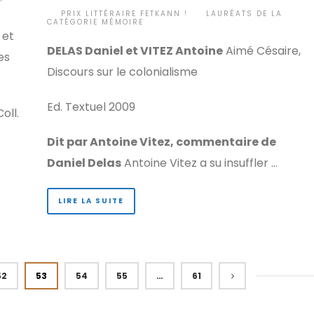
BY
PRIX LITTÉRAIRE FETKANN !
LAURÉATS DE LA
•
CATÉGORIE MÉMOIRE
 et
DELAS Daniel et VITEZ Antoine
Aimé Césaire,
es
Discours sur le colonialisme
Ed. Textuel 2009
oll.
Dit par Antoine Vitez, commentaire de
Daniel Delas
Antoine Vitez a su insuffler …
LIRE LA SUITE
52
53
54
55
…
61