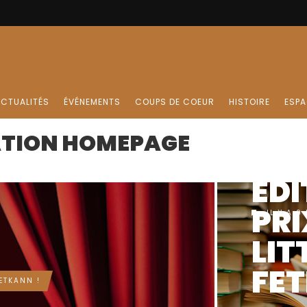
PRIX FET
ER
LIS
DÉF
CTUALITÉS
ÉVÉNEMENTS
COUPS DE COEUR
HISTOIRE
ESPA
DE
ATION HOMEPAGE
INS
PO
CO
IL Y A 9
AU 
LIT