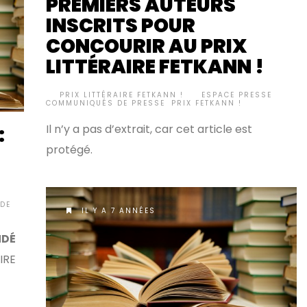
PREMIERS AUTEURS
INSCRITS POUR
CONCOURIR AU PRIX
LITTÉRAIRE FETKANN !
BY
PRIX LITTÉRAIRE FETKANN !
ESPACE PRESSE
,
•
COMMUNIQUÉS DE PRESSE
,
PRIX FETKANN !
Il n’y a pas d’extrait, car cet article est
:
protégé.
DE
IL Y A 7 ANNÉES
NDÉ
IRE