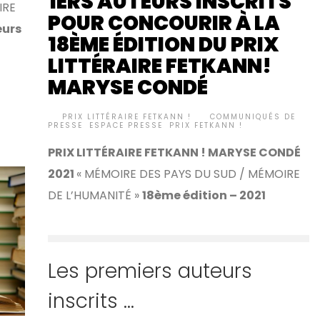
1ERS AUTEURS INSCRITS
IRE
POUR CONCOURIR À LA
eurs
18ÈME ÉDITION DU PRIX
LITTÉRAIRE FETKANN!
MARYSE CONDÉ
BY
PRIX LITTÉRAIRE FETKANN !
COMMUNIQUÉS DE
•
PRESSE
,
ESPACE PRESSE
,
PRIX FETKANN !
PRIX LITTÉRAIRE FETKANN ! MARYSE CONDÉ
2021
« MÉMOIRE DES PAYS DU SUD / MÉMOIRE
DE L’HUMANITÉ »
18ème édition – 2021
Les premiers auteurs
inscrits …