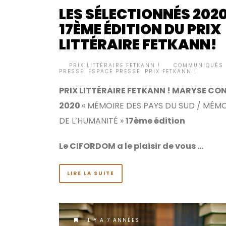
LES SÉLECTIONNÉS 2020
17ÈME ÉDITION DU PRIX
LITTÉRAIRE FETKANN!
BY
PRIX LITTÉRAIRE FETKANN !
COMMUNIQUÉS 
•
PRESSE
,
ESPACE PRESSE
,
PRIX FETKANN !
PRIX LITTÉRAIRE FETKANN ! MARYSE CO
2020
« MÉMOIRE DES PAYS DU SUD / MÉM
DE L’HUMANITÉ »
17ème édition
Le CIFORDOM a le plaisir de vous …
LIRE LA SUITE
IL Y A 7 ANNÉES