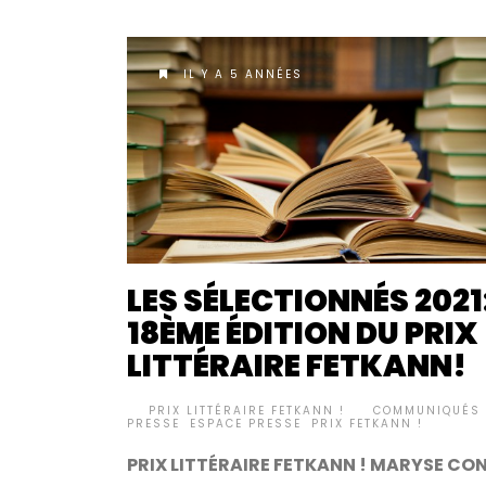
IL Y A 5 ANNÉES
LES SÉLECTIONNÉS 2021
18ÈME ÉDITION DU PRIX
LITTÉRAIRE FETKANN!
BY
PRIX LITTÉRAIRE FETKANN !
COMMUNIQUÉS 
•
PRESSE
,
ESPACE PRESSE
,
PRIX FETKANN !
PRIX LITTÉRAIRE FETKANN ! MARYSE CO