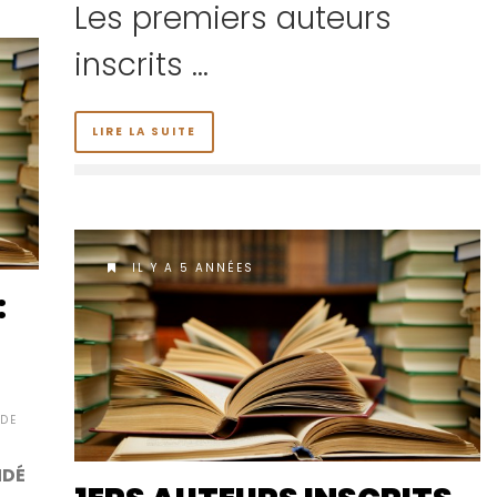
Les premiers auteurs
inscrits …
LIRE LA SUITE
IL Y A 5 ANNÉES
:
DE
NDÉ