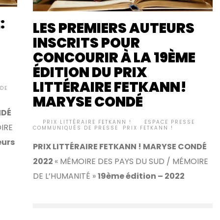
:
LES PREMIERS AUTEURS
INSCRITS POUR
CONCOURIR À LA 19ÈME
ÉDITION DU PRIX
LITTÉRAIRE FETKANN!
DE
MARYSE CONDÉ
NDÉ
BY
PRIX LITTÉRAIRE FETKANN !
ESPACE PRESSE
,
•
IRE
COMMUNIQUÉS DE PRESSE
,
PRIX FETKANN !
eurs
PRIX LITTÉRAIRE FETKANN ! MARYSE CONDÉ
2022
« MÉMOIRE DES PAYS DU SUD / MÉMOIRE
DE L’HUMANITÉ »
19ème édition – 2022