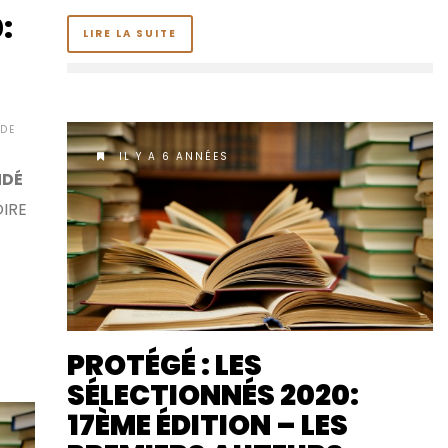
:
LIRE LA SUITE
DE
IL Y A 6 ANNÉES
NDÉ
OIRE
PROTÉGÉ : LES
SÉLECTIONNÉS 2020:
17ÈME ÉDITION – LES