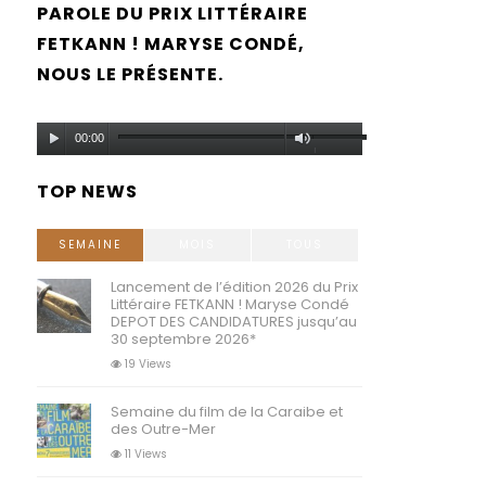
PAROLE DU PRIX LITTÉRAIRE
FETKANN ! MARYSE CONDÉ,
NOUS LE PRÉSENTE.
Lecteur
Utilisez
00:00
audio
les
TOP NEWS
flèches
haut/bas
SEMAINE
MOIS
TOUS
pour
Lancement de l’édition 2026 du Prix
Littéraire FETKANN ! Maryse Condé
augmenter
DEPOT DES CANDIDATURES jusqu’au
30 septembre 2026*
ou
19 Views
diminuer
Semaine du film de la Caraibe et
le
des Outre-Mer
volume.
11 Views