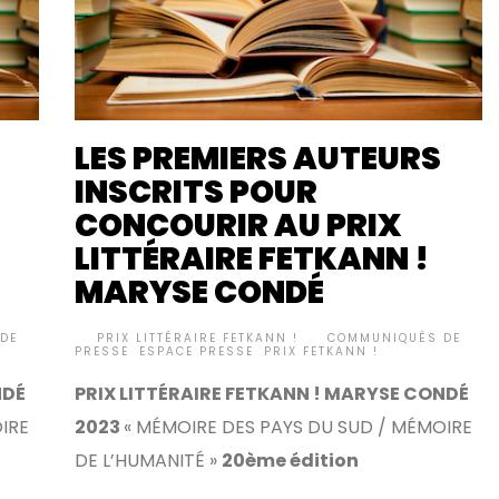
LES PREMIERS AUTEURS
INSCRITS POUR
CONCOURIR AU PRIX
LITTÉRAIRE FETKANN !
MARYSE CONDÉ
DE
BY
PRIX LITTÉRAIRE FETKANN !
COMMUNIQUÉS DE
•
PRESSE
,
ESPACE PRESSE
,
PRIX FETKANN !
NDÉ
PRIX LITTÉRAIRE FETKANN ! MARYSE CONDÉ
IRE
2023
« MÉMOIRE DES PAYS DU SUD / MÉMOIRE
DE L’HUMANITÉ »
20ème édition