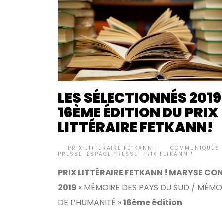
LES SÉLECTIONNÉS 2019
16ÈME ÉDITION DU PRIX
LITTÉRAIRE FETKANN!
BY
PRIX LITTÉRAIRE FETKANN !
COMMUNIQUÉS 
•
PRESSE
,
ESPACE PRESSE
,
PRIX FETKANN !
PRIX LITTÉRAIRE FETKANN ! MARYSE CO
2019
« MÉMOIRE DES PAYS DU SUD / MÉMO
DE L’HUMANITÉ »
16ème édition