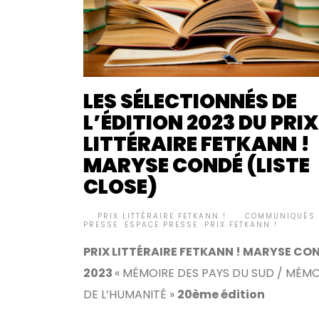
LES SÉLECTIONNÉS DE
L’ÉDITION 2023 DU PRIX
LITTÉRAIRE FETKANN !
MARYSE CONDÉ (LISTE
CLOSE)
BY
PRIX LITTÉRAIRE FETKANN !
COMMUNIQUÉS 
•
PRESSE
,
ESPACE PRESSE
,
PRIX FETKANN !
PRIX LITTÉRAIRE FETKANN ! MARYSE CO
2023
« MÉMOIRE DES PAYS DU SUD / MÉMO
DE L’HUMANITÉ »
20ème édition