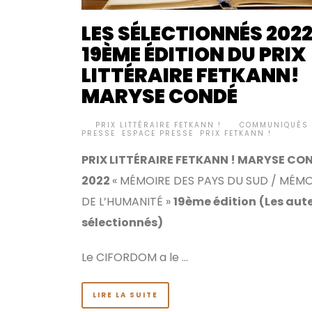
LES SÉLECTIONNÉS 2022
19ÈME ÉDITION DU PRIX
LITTÉRAIRE FETKANN!
MARYSE CONDÉ
BY
PRIX LITTÉRAIRE FETKANN !
COMMUNIQUÉS 
•
PRESSE
,
ESPACE PRESSE
,
PRIX FETKANN !
PRIX LITTÉRAIRE FETKANN ! MARYSE CO
2022
« MÉMOIRE DES PAYS DU SUD / MÉMO
DE L’HUMANITÉ »
19ème édition
(Les aut
sélectionnés)
Le CIFORDOM a le …
LIRE LA SUITE