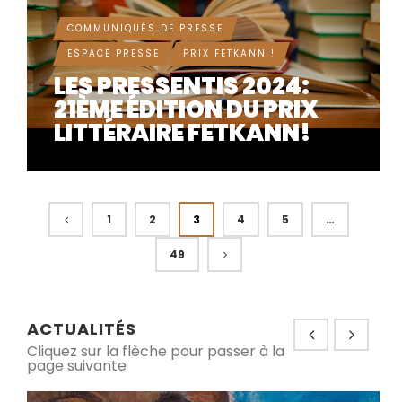
COMMUNIQUÉS DE PRESSE
ESPACE PRESSE
PRIX FETKANN !
LES PRESSENTIS 2024:
21ÈME ÉDITION DU PRIX
LITTÉRAIRE FETKANN!
1
2
3
4
5
…
49
ACTUALITÉS
Cliquez sur la flèche pour passer à la
page suivante