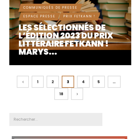
COMMUNIQUÉS DE PRESSE
ESPACE PRESSE
PRIX FETKANN !
LES SÉLECTIONNÉS DE
L’ÉDITION 2023 DU PRIX
LITTÉRAIRE FETKANN !
MARYS...
1
2
3
4
5
…
18