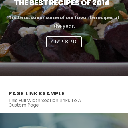
THE BEST RECIPES OF 2014
Taste as savor some of our favorite recipes of
the year.
VIEW RECIPES
PAGE LINK EXAMPLE
This Full Width Section Links To A
Custom Page