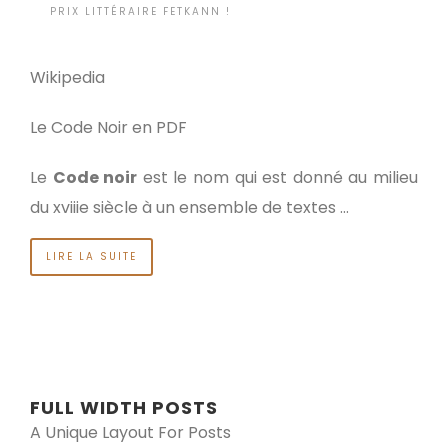
BY
PRIX LITTÉRAIRE FETKANN !
IL Y A 12 ANNÉES
•
Wikipedia
Le Code Noir en PDF
Le
Code noir
est le nom qui est donné au milieu
du xviiie siècle à un ensemble de textes …
LIRE LA SUITE
FULL WIDTH POSTS
A Unique Layout For Posts