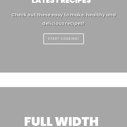
LATEST RECIPES
Check out these easy to make, healthy and
delicious recipes!
START COOKING!
FULL WIDTH