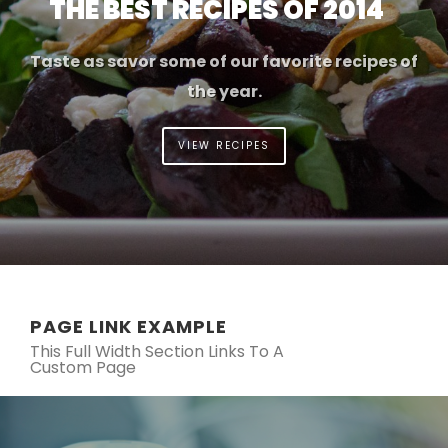
THE BEST RECIPES OF 2014
Taste as savor some of our favorite recipes of
the year.
VIEW RECIPES
PAGE LINK EXAMPLE
This Full Width Section Links To A
Custom Page