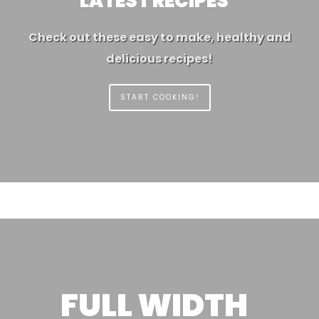
LATEST RECIPES
Check out these easy to make, healthy and
delicious recipes!
START COOKING!
FULL WIDTH