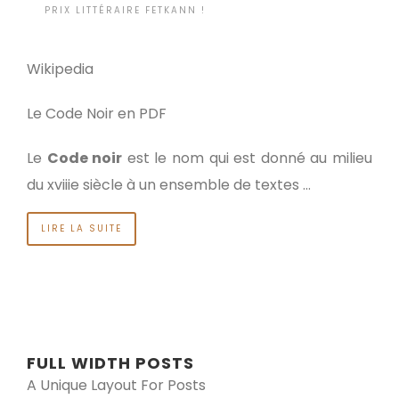
BY
PRIX LITTÉRAIRE FETKANN !
IL Y A 12 ANNÉES
•
Wikipedia
Le Code Noir en PDF
Le
Code noir
est le nom qui est donné au milieu
du xviiie siècle à un ensemble de textes …
LIRE LA SUITE
FULL WIDTH POSTS
A Unique Layout For Posts